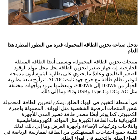
تدخل صناعة تخزين الطاقة المحمولة فترة من التطور المطرد هذا
العام
منتجات تخزين الطاقة المحمولة، وتسمى أيضًا الطاقة المتنقلة
الخارجية. إنه جهاز صغير لتخزين الطاقة يحل محل مولد الوقود
الصغير التقليدي وعادةً ما يحتوي على بطارية ليثيوم أيون مدمجة
لتوفير نظام طاقة مع خرج جهد ثابت AC/DC. تتراوح سعة بطارية
الجهاز من 100Wh إلى 3000Wh، ومعظمها مزود بواجهات مختلفة
مثل AC وDC وType-C وUSB وPD وما إلى ذلك.
في أنشطة التخييم في الهواء الطلق، يمكن لتخزين الطاقة المحمولة
شحن المنتجات الرقمية الشخصية مثل الهواتف المحمولة وأجهزة
الكمبيوتر، كما يوفر أيضًا مصدر طاقة قصير المدى للأجهزة
الكهربائية ذات الطاقة الكبيرة مثل المواقد الكهرومغناطيسية
والثلاجات وتركيبات الإضاءة وأجهزة العرض وما إلى ذلك، لذلك
لتلبية جميع احتياجات المستهلكين من الطاقة لممارسة الرياضة في
الهواء الطلق والتخييم في الهواء الطلق.