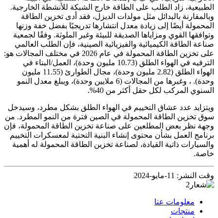
الطبيعية، زاد الطلب على الطاقة خارج الشبكة للأنشطة الخارجية.
وبالمقارنة بالبدائل مثل مولدات الديزل، فقد أدى تخزين الطاقة
المحمولة أيضًا إلى زيادة معدل انتشارها تدريجيًا بفضل خفة وزنها
وتوافقها القوي ومزاياها الصديقة للبيئة وغير الملوثة. وفقًا لجمعية
صناعة الطاقة الكيميائية والفيزيائية الصينية، فإن الطلب العالمي
على تخزين الطاقة المحمولة في عام 2026 في مختلف المجالات هو:
الترفيه في الهواء الطلق (10.73 مليون وحدة)، العمل/البناء في
الهواء الطلق (2.82 مليون وحدة)، مجال الطوارئ (11.55 مليون
وحدة). ، وغيرها من المجالات (6 ملايين وحدة)، ويبلغ معدل النمو
السنوي المركب لكل حقل أكثر من 40%.
ويتزايد عدد عشاق التخييم في الهواء الطلق بشكل مطرد، وسيدخل
سوق تخزين الطاقة المحمولة في الصين فترة من النمو المطرد. من
وجهة نظر بعض المطلعين على صناعة تخزين الطاقة المحمولة، فإن
برنامج العمل بشأن محتوى إنشاء البنية التحتية لمعسكرات التخييم
والسيارات ذاتية القيادة، لصناعة تخزين الطاقة المحمولة له أهمية
خاصة.
وقت النشر: 11-مايو-2024
معلومات عنا
منتجات