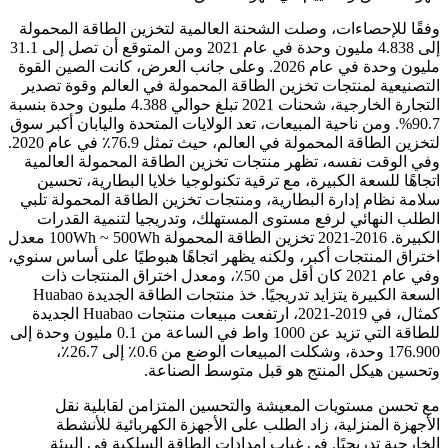
وفقًا للإحصاءات، وصلت الشحنة العالمية لتخزين الطاقة المحمولة
إلى 4.838 مليون وحدة في عام 2021 ومن المتوقع أن تصل إلى 31.1
مليون وحدة في عام 2026. وعلى جانب العرض، كانت الصين القوة
التصنيعية لمنتجات تخزين الطاقة المحمولة في العالم وقوة تصدير
التجارة الخارجية، شحنات 2021 تبلغ حوالي 4.388 مليون وحدة بنسبة
90.7%. ومن ناحية المبيعات، تعد الولايات المتحدة واليابان أكبر سوق
لتخزين الطاقة المحمولة في العالم، حيث تمثل 76.9٪ في عام 2020.
وفي الوقت نفسه، تظهر منتجات تخزين الطاقة المحمولة العالمية
اتجاهًا للسعة الكبيرة، مع ترقية تكنولوجيا خلايا البطارية، تحسين
سلامة نظام إدارة البطارية، ومنتجات تخزين الطاقة المحمولة تلبي
الطلب النهائي لرفع مستوى المستهلك، وتدريجيا لتنمية القدرات
الكبيرة. 2016-2021 تخزين الطاقة المحمولة 100Wh ~ 500Wh معدل
اختراق المنتجات أكبر، ولكنه يظهر اتجاهًا هبوطيًا على أساس سنوي،
وفي عام 2021 كان أقل من 50٪، ومعدل اختراق المنتجات ذات
السعة الكبيرة يتزايد تدريجيًا. خذ منتجات الطاقة الجديدة Huabao
كمثال، في 2019-2021، ارتفعت مبيعات منتجات Huabao الجديدة
للطاقة التي تزيد عن 1000 واط في الساعة من 0.1 مليون وحدة إلى
176.900 وحدة، وشكلت المبيعات الوضع من 0.6٪ إلى 26.7٪،
وتحسين هيكل المنتج هو قبل متوسط ​​الصناعة.
مع تحسن مستويات المعيشة والتحسين المتزامن لقابلية نقل
الأجهزة المنزلية، زاد الطلب على الأجهزة الكهربائية للأنشطة
الخارجية تدريجيًا. في غياب إمدادات الطاقة السلكية في البيئة