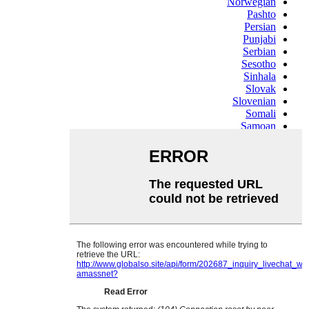
Norwegian
Pashto
Persian
Punjabi
Serbian
Sesotho
Sinhala
Slovak
Slovenian
Somali
Samoan
Scots Gaelic
Shona
Sindhi
Sundanese
Swahili
Tajik
Tamil
Telugu
Thai
Ukrainian
Urdu
Uzbek
Vietnamese
Welsh