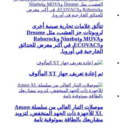
تتألق علامات تجارية صينية أخرى
لروبوتات جز العشب، مثل Dreame
وMOVA وNinebot وRoborock
وECOVACS، في أكبر معرض للحدائق
الخارجية في أوروبا.
تم إعادة تعريف جهاز XT المألوف
موصلات التيار العالي من سلسلة Amass
XL للأجهزة ذات الجهد المنخفض، لتزويد
مشاريعك بالطاقة بموثوقية تامة