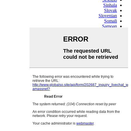
Sinhala
Slovak
Slovenian
Somali
Samoan
Scots Gaelic
Shona
Sindhi
Sundanese
Swahili
Tajik
Tamil
Telugu
Thai
Ukrainian
Urdu
Uzbek
Vietnamese
Welsh
Xhosa
Yiddish
Yoruba
Zulu
Kinyarwanda