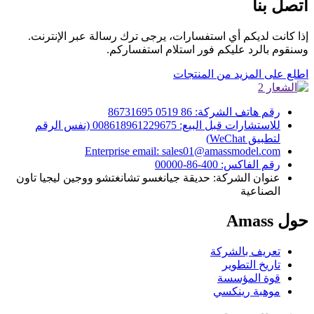
اتصل بنا
إذا كانت لديكم أي استفسارات، يرجى ترك رسالة عبر الإنترنت.
وسنقوم بالرد عليكم فور استلام استفساركم.
اطلع على المزيد من المنتجات
رقم هاتف الشركة: 86 0519 86731695
للاستشارات قبل البيع: 008618961229675 (نفس الرقم
لتطبيق WeChat)
Enterprise email: sales01@amassmodel.com
رقم الفاكس: 400-86-00000
عنوان الشركة: حديقة جيانغسو تشانغتشو ووجين ليجيا تاون
الصناعية
حول Amass
تعريف بالشركة
تاريخ التطوير
قوة المؤسسة
موهبة رينكسي