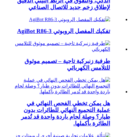
الذكي، والتفوق في الربط البيني الدقيق
لإطلاق زخم جديد للاتصال الصناعي
تفكيك المفصل الروبوتي AgiBot R86-3
طرفية زنبركية تاجية – تصميم موثوق
للتلامس الكهربائي
هل يمكن تخطي الفحص النهائي في
عملية التجميع النهائي للطائرات بدون
طيار؟ وصلة لحام باردة واحدة قد تُدمر
الطائرة بأكملها.