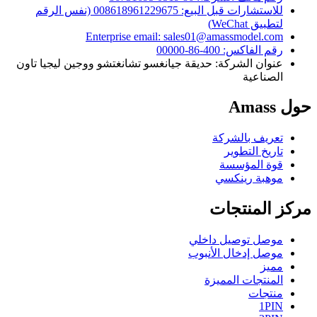
للاستشارات قبل البيع: 008618961229675 (نفس الرقم
لتطبيق WeChat)
Enterprise email: sales01@amassmodel.com
رقم الفاكس: 400-86-00000
عنوان الشركة: حديقة جيانغسو تشانغتشو ووجين ليجيا تاون
الصناعية
حول Amass
تعريف بالشركة
تاريخ التطوير
قوة المؤسسة
موهبة رينكسي
مركز المنتجات
موصل توصيل داخلي
موصل إدخال الأنبوب
مميز
المنتجات المميزة
منتجات
1PIN