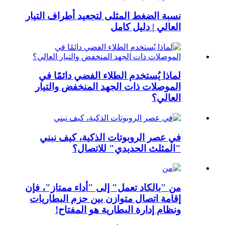
نسبة الضغط المثلى لتجعيد أطراف التيار
العالي | دليل كامل
لماذا يُستخدم الطلاء الفضي دائمًا في
الموصلات ذات الجهد المنخفض والتيار
العالي؟
في عصر الروبوتات الذكية، كيف نبني
"المثلث الحديدي" للاتصال؟
من "بالكاد تعمل" إلى "أداء ممتاز"، فإن
إقامة اتصال متوازن بين حزم البطاريات
ونظام إدارة البطارية هو المفتاح!