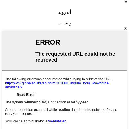
أندرويد
واتساب
x